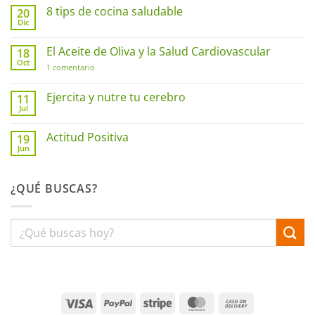
8 tips de cocina saludable
20
Dic
No
hay
comentarios
El Aceite de Oliva y la Salud Cardiovascular
18
en
Oct
8
en
1 comentario
tips
El
de
Aceite
cocina
de
Ejercita y nutre tu cerebro
11
saludable
Oliva
Jul
No
y
hay
la
comentarios
Salud
Actitud Positiva
19
en
Cardiovascular
Jun
Ejercita
No
y
hay
nutre
comentarios
tu
en
cerebro
¿QUÉ BUSCAS?
Actitud
Positiva
Visa
PayPal
Stripe
MasterCard
Cash