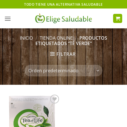
Saltar
TODO TIENE UNA ALTERNATIVA SALUDABLE
al
contenido
INICIO
/
TIENDA ONLINE
/
PRODUCTOS
ETIQUETADOS “TÉ VERDE”
FILTRAR
Añadir
a Mis
Deseos