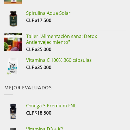
de
precios:
Spirulina Aqua Solar
desde
CLP$
17.500
CLP$7.500
hasta
CLP$23.000
Taller "Alimentación sana: Detox
Antienvejecimiento"
CLP$
25.000
Vitamina C 100% 360 cápsulas
CLP$
35.000
MEJOR EVALUADOS
Omega 3 Premium FNL
CLP$
18.500
Vitamina D3 + K2