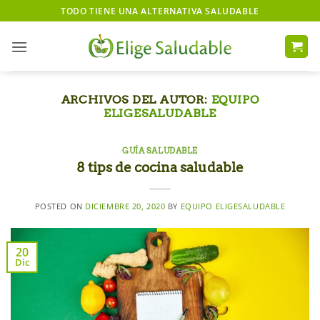
Saltar
TODO TIENE UNA ALTERNATIVA SALUDABLE
al
contenido
ARCHIVOS DEL AUTOR:
EQUIPO
ELIGESALUDABLE
GUÍA SALUDABLE
8 tips de cocina saludable
POSTED ON
DICIEMBRE 20, 2020
BY
EQUIPO ELIGESALUDABLE
20
Dic