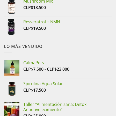
Mushroom Mix
CLP$
18.500
Resveratrol + NMN
CLP$
19.500
LO MÁS VENDIDO
CalmaPets
Rango
CLP$
7.500
-
CLP$
23.000
de
precios:
Spirulina Aqua Solar
desde
CLP$
17.500
CLP$7.500
hasta
CLP$23.000
Taller "Alimentación sana: Detox
Antienvejecimiento"