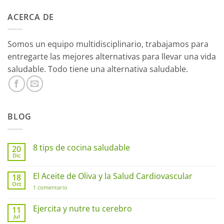
ACERCA DE
Somos un equipo multidisciplinario, trabajamos para
entregarte las mejores alternativas para llevar una vida
saludable. Todo tiene una alternativa saludable.
BLOG
8 tips de cocina saludable
20
Dic
No
hay
comentarios
El Aceite de Oliva y la Salud Cardiovascular
18
en
Oct
8
en
1 comentario
tips
El
de
Aceite
cocina
de
Ejercita y nutre tu cerebro
11
saludable
Oliva
Jul
No
y